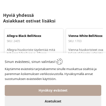
Hyviä yhdessä
Asiakkaat ostivat lisäksi
Allegra Black BelliNoxx
Vienna White BelliNoxx
SKU
:
2405
SKU
:
1703
Allegra-hiuskoriste täydentää mitä
Vienna-hiuskoristeet ovat
tahansa kilpailuasua. Allegra-
tekoturkiksesta valmistett
hiuskoristeessa on joustava kumi...
hiuskoristeita kouluratsasta
Sinun evästeesi, sinun valintasi!
EUR 10.95
EUR 10.95
ALV
.
25.5
%
ALV
.
25.5
%
Käytämme evästeitä tarjotaksemme sinulle muokattua sisältöä ja
paremman kokemuksen verkkosivustolla. Hyväksymällä annat
Valitse koko
Valitse kok
suostumuksen evästeiden käyttöön.
Hyväksy evästeet
Asetukset
0
0