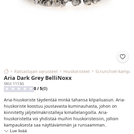
Ratsastajan varusteet
hiuskoristeet
scrunchiet-kampau
Aria Dark Grey BelliNoxx
SKU
:
1113G
0
/ 5
(
0
)
★
★
★
★
★
Aria-hiuskoriste täydentää minkä tahansa kilpailuasun. Aria-
hiuskoriste koostuu joustavasta kuminauhasta, johon on
kiinnitetty jäljitelmäkristalleja kimallelangoilla. Aria-
hiuskoristetta voi yhdistää muihin hiuskoristeisiin, jolloin
kampauksesta saa näyttävämmän ja runsaamman.
Lue lisää