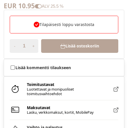
EUR 10.95
ALV
25.5
%
Tilapäisesti loppu varastosta
Lisää ostoskoriin
-
+
Lisää kommentti tilaukseen
Toimitustavat
Luotettavat ja monipuoliset
toimitusvaihtoehdot
Maksutavat
Lasku, verkkomaksut, kortit, MobilePay
Vaihto ja palautus