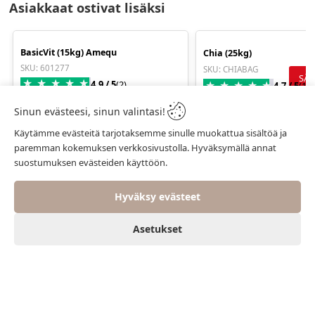
Asiakkaat ostivat lisäksi
BasicVit (15kg) Amequ
Chia (25kg)
SKU
:
601277
SKU
:
CHIABAG
SÄÄ
★
★
★
★
★
4.9
/ 5
(
2
)
★
★
★
★
★
4.7
/ 5
(
1
)
Allergeenivapaa monipuolinen
Sinun evästeesi, sinun valintasi!
kivennäisvitamiinivalmiste hevoselle.
EUR 159.00
ALV
.
13.5
Käytämme evästeitä tarjotaksemme sinulle muokattua sisältöä ja
EUR 200.00
TEXT_PRICE_BLOCKED_COUNTRY
paremman kokemuksen verkkosivustolla. Hyväksymällä annat
suostumuksen evästeiden käyttöön.
Valitse kok
Valitse koko
Hyväksy evästeet
Asetukset
0
0
Koti
Asiakas
Suosikit
Ostoskori
Valikko