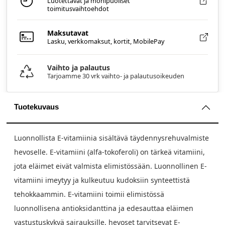
Luotettavat ja monipuoliset
toimitusvaihtoehdot
Maksutavat
Lasku, verkkomaksut, kortit, MobilePay
Vaihto ja palautus
Tarjoamme 30 vrk vaihto- ja palautusoikeuden
Tuotekuvaus
Luonnollista E-vitamiinia sisältävä täydennysrehuvalmiste
hevoselle. E-vitamiini (alfa-tokoferoli) on tärkeä vitamiini,
jota eläimet eivät valmista elimistössään. Luonnollinen E-
vitamiini imeytyy ja kulkeutuu kudoksiin synteettistä
tehokkaammin. E-vitamiini toimii elimistössä
luonnollisena antioksidanttina ja edesauttaa eläimen
vastustuskykyä sairauksille. hevoset tarvitsevat E-