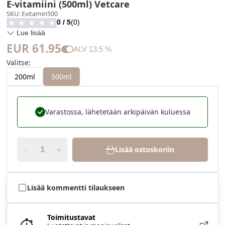
E-vitamiini (500ml) Vetcare
SKU
:
Evitamin500
0
/ 5
(
0
)
★
★
★
★
★
Lue lisää
EUR 61.95
ALV
13.5
%
Valitse
:
200ml
500ml
Varastossa, lähetetään arkipäivän kuluessa
Lisää ostoskoriin
-
+
Lisää kommentti tilaukseen
Toimitustavat