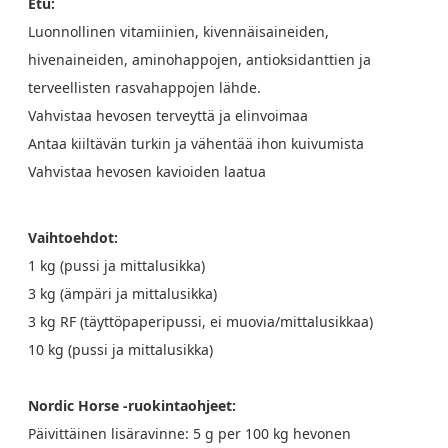
Etu:
Luonnollinen vitamiinien, kivennäisaineiden,
hivenaineiden, aminohappojen, antioksidanttien ja
terveellisten rasvahappojen lähde.
Vahvistaa hevosen terveyttä ja elinvoimaa
Antaa kiiltävän turkin ja vähentää ihon kuivumista
Vahvistaa hevosen kavioiden laatua
Vaihtoehdot:
1 kg (pussi ja mittalusikka)
3 kg (ämpäri ja mittalusikka)
3 kg RF (täyttöpaperipussi, ei muovia/mittalusikkaa)
10 kg (pussi ja mittalusikka)
Nordic Horse -ruokintaohjeet:
Päivittäinen lisäravinne: 5 g per 100 kg hevonen