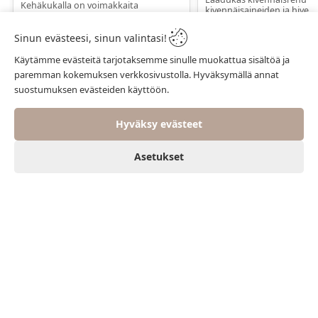
Kehäkukalla on voimakkaita
kivennäisaineiden ja hiven
antioksidanttisia ominaisuuksia ja se
optimaaliseen saantiin. ...
sisältää runsaasti rikkiä. Hyväk...
Sinun evästeesi, sinun valintasi!
TEXT_PRICE_BLOCKE
TEXT_PRICE_BLOCKED_COUNTRY
Käytämme evästeitä tarjotaksemme sinulle muokattua sisältöä ja
paremman kokemuksen verkkosivustolla. Hyväksymällä annat
Valitse kok
Valitse koko
suostumuksen evästeiden käyttöön.
Hyväksy evästeet
Asetukset
0
0
Koti
Asiakas
Suosikit
Ostoskori
Valikko
Ota yhteyttä