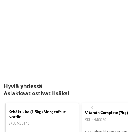
Hyviä yhdessä
Asiakkaat ostivat lisäksi
Kehäkukka (1.5kg) Morgenfrue
Vitamin Complete (7kg) N
Nordic
SKU
:
N40020
SKU
:
N30115
Laadukas kivennäisrehu - v