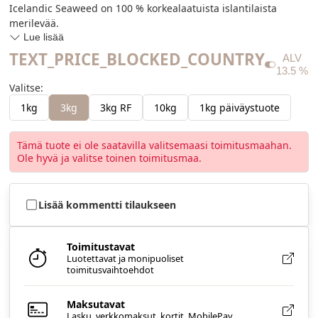
Icelandic Seaweed on 100 % korkealaatuista islantilaista
merilevää.
Lue lisää
TEXT_PRICE_BLOCKED_COUNTRY
ALV
13.5
%
Valitse
:
1kg
3kg
3kg RF
10kg
1kg päiväystuote
Tämä tuote ei ole saatavilla valitsemaasi toimitusmaahan.
Ole hyvä ja valitse toinen toimitusmaa.
Lisää kommentti tilaukseen
Toimitustavat
Luotettavat ja monipuoliset
toimitusvaihtoehdot
Maksutavat
Lasku, verkkomaksut, kortit, MobilePay