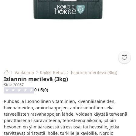
Valikoima
Kaikki Rehut
Islannin merilevä (3kg)
Islannin merilevä (3kg)
SKU
:
20057
0
/ 5
(
0
)
★
★
★
★
★
Puhdas ja luonnollinen vitamiinien, kivennäisaineiden,
hivenaineiden, aminohappojen, antioksidanttien sekä
terveellisten rasvahappojen lähde. Voidaan käyttää terveenä
päivittäisenä lisäravinteena, tehosteena aikoina, jolloin
hevonen on ylimääräisessä stressissä, tai hevosille, jotka
tarvitsevat piristystä iholle, turkille ja kavioille. Nordic